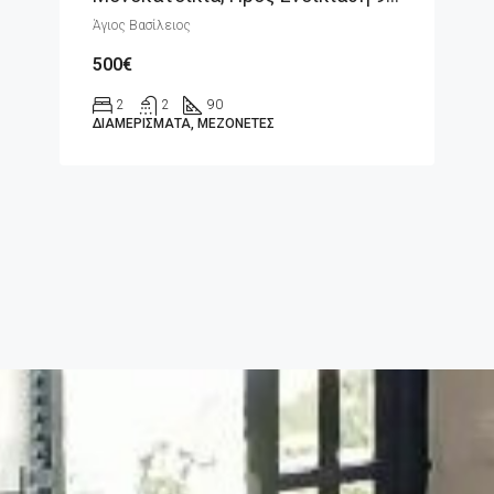
Άγιος Βασίλειος
500€
2
2
90
ΔΙΑΜΕΡΊΣΜΑΤΑ, ΜΕΖΟΝΈΤΕΣ