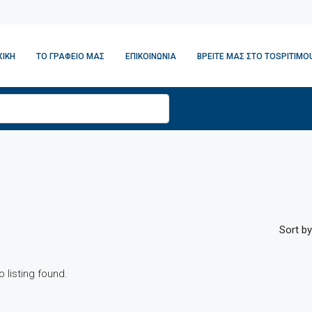
ΧΙΚΉ
ΤΟ ΓΡΑΦΕΊΟ ΜΑΣ
ΕΠΙΚΟΙΝΩΝΊΑ
ΒΡΕΊΤΕ ΜΑΣ ΣΤΟ TOSPITIMOU
Sort by
o listing found.