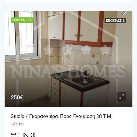
ΕΠΙΛΕΓΜΈΝΑ
ΕΝΟΙΚΙΆΣΕΙΣ
250€
Studio / Γκαρσονιέρα, Προς Ενοικίαση 30 Τ.μ.
Νόρμαν
1
30