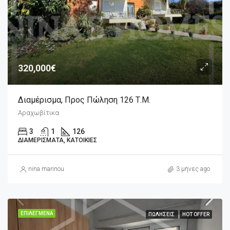
320,000€
Διαμέρισμα, Προς Πώληση 126 Τ.μ.
Αραχωβίτικα
3
1
126
ΔΙΑΜΕΡΊΣΜΑΤΑ, ΚΑΤΟΙΚΊΕΣ
nina marinou
3 μήνες ago
ΕΠΙΛΕΓΜΈΝΑ
ΠΩΛΉΣΕΙΣ
HOT OFFER