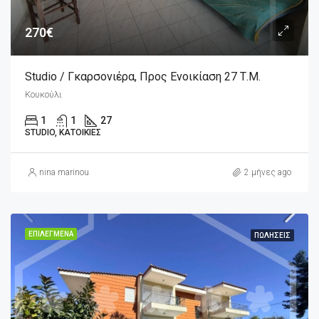
270€
Studio / Γκαρσονιέρα, Προς Ενοικίαση 27 Τ.μ.
Κουκούλι
1
1
27
STUDIO, ΚΑΤΟΙΚΊΕΣ
nina marinou
2 μήνες ago
ΕΠΙΛΕΓΜΈΝΑ
ΠΩΛΉΣΕΙΣ