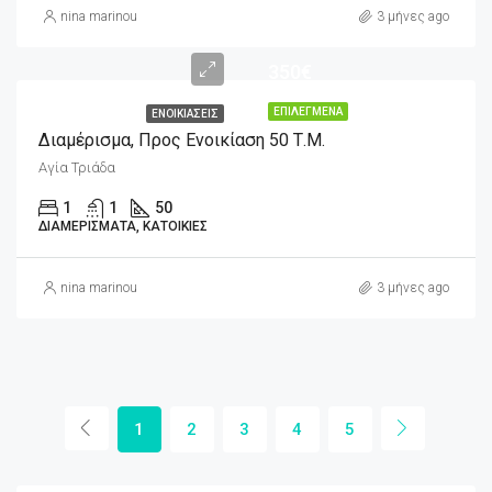
nina marinou
3 μήνες ago
350€
ΕΠΙΛΕΓΜΈΝΑ
ΕΝΟΙΚΙΆΣΕΙΣ
Διαμέρισμα, Προς Ενοικίαση 50 Τ.μ.
Αγία Τριάδα
1
1
50
ΔΙΑΜΕΡΊΣΜΑΤΑ, ΚΑΤΟΙΚΊΕΣ
nina marinou
3 μήνες ago
1
2
3
4
5