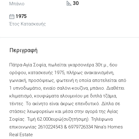
30
Μπάνιο
1975
Έτος Κατασκευής
Περιγραφή
Πάτρα-Αγία Σοφία, πωλείται γκαρσονιέρα 30τ.μ., 6ου
ορόφου, κατασκευής 1975, πλήρως ανακαινισμένη,
γωνιακή, προσόψεως, φωτεινή η οποία αποτελείται από
1 υπνοδωμάτιο, ενιαίο σαλόνι-κουζίνα, μπάνιο. Διαθέτει
κλιματισμό, κουφώματα αλουμινίου με διπλά τζάμια,
τέντες. Το ακίνητο είναι άκρως επενδυτικό. Δίπλα σε
στάσεις λεωφορείων και μέσα στην αγορά της Αγίας
Σοφίας. Τιμή 62.000ευρώ(συζητήσιμη). Τηλέφωνα
επικοινωνίας 2610224543 & 6979726334 Nina’s Homes
Real Estate