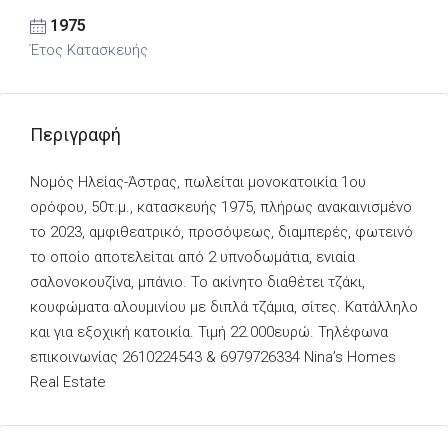
1975
Έτος Κατασκευής
Περιγραφή
Νομός Ηλείας-Άστρας, πωλείται μονοκατοικία 1ου
ορόφου, 50τ.μ., κατασκευής 1975, πλήρως ανακαινισμένο
το 2023, αμφιθεατρικό, προσόψεως, διαμπερές, φωτεινό
το οποίο αποτελείται από 2 υπνοδωμάτια, ενιαία
σαλονοκουζίνα, μπάνιο. Το ακίνητο διαθέτει τζάκι,
κουφώματα αλουμινίου με διπλά τζάμια, σίτες. Κατάλληλο
και για εξοχική κατοικία. Τιμή 22.000ευρώ. Τηλέφωνα
επικοινωνίας 2610224543 & 6979726334 Nina’s Homes
Real Estate