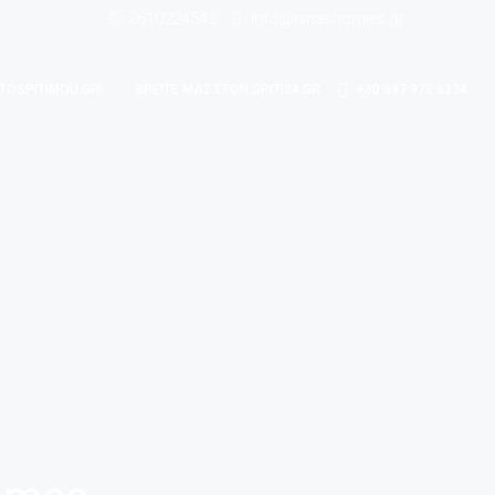
2610224543
info@ninashomes.gr
 TOSPITIMOU.GR!
ΒΡΕΊΤΕ ΜΑΣ ΣΤΟΝ SPITI24.GR
+30 697 972 6334