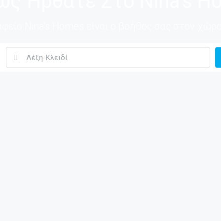
ώς Ήρθατε Στο Nina's H
φείο Nina's Homes είναι ο βοήθος σας στον χώρο 